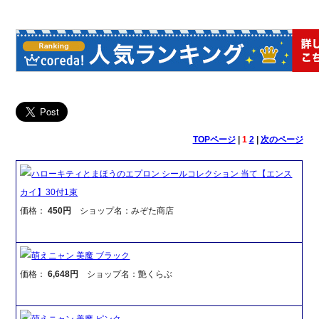
TOPページ
|
1
2
|
次のページ
ハローキティとまほうのエプロン シールコレクション 当て【エンス
カイ】30付1束
価格：
450円
ショップ名：みぞた商店
萌えニャン 美魔 ブラック
価格：
6,648円
ショップ名：艶くらぶ
萌えニャン 美魔 ピンク