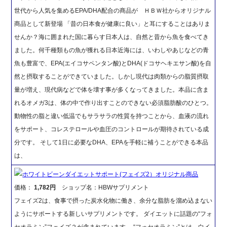
世代から人気を集めるEPA/DHA配合の商品が ＨＢＷ社からオリジナル
商品として新登場 「昔の日本食が健康に良い」と耳にすることはありま
せんか？海に囲まれた国に暮らす日本人は、自然と昔から魚を食べてき
ました。何千種類もの魚が獲れる日本近海には、いわしやあじなどの青
魚も豊富で、EPA(エイコサペンタン酸)とDHA(ドコサヘキエサン酸)を自
然と摂取することができていました。しかし現代は肉類からの脂質摂取
量が増え、現代病などで体を壊す事が多くなってきました。本品に含ま
れるオメガ3は、体の中で作り出すことのできない必須脂肪酸のひとつ。
動物性の脂と違い低温でもサラサラの性質を持つことから、血液の流れ
をサポート、コレステロールや血圧のコントロールが期待されている成
分です。 そして1日に必要なDHA、EPAを手軽に補うことができる本品
は、
ホワイトビーンダイエットサポート(フェイズ2）オリジナル商品
価格：
1,782円
ショップ名：HBWサプリメント
フェイズ2は、食事で摂った炭水化物に働き、余分な脂肪を溜め込まない
ようにサポートする新しいサプリメントです。 ダイエットに話題の“フォ
セオラミン”フェイズ２が含まれています。 “フォセオラミン”とは、白イ