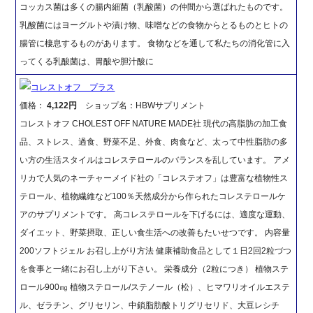
コッカス菌は多くの腸内細菌（乳酸菌）の仲間から選ばれたものです。
乳酸菌にはヨーグルトや漬け物、味噌などの食物からとるものとヒトの
腸管に棲息するものがあります。 食物などを通して私たちの消化管に入
ってくる乳酸菌は、胃酸や胆汁酸に
コレストオフ プラス
価格：
4,122円
ショップ名：HBWサプリメント
コレストオフ CHOLEST OFF NATURE MADE社 現代の高脂肪の加工食
品、ストレス、過食、野菜不足、外食、肉食など、太って中性脂肪の多
い方の生活スタイルはコレステロールのバランスを乱しています。 アメ
リカで人気のネーチャーメイド社の「コレステオフ」は豊富な植物性ス
テロール、植物繊維など100％天然成分から作られたコレステロールケ
アのサプリメントです。 高コレステロールを下げるには、適度な運動、
ダイエット、野菜摂取、正しい食生活への改善もたいせつです。 内容量
200ソフトジェル お召し上がり方法 健康補助食品として１日2回2粒づつ
を食事と一緒にお召し上がり下さい。 栄養成分（2粒につき） 植物ステ
ロール900㎎ 植物ステロール/ステノール（松）、ヒマワリオイルエステ
ル、ゼラチン、グリセリン、中鎖脂肪酸トリグリセリド、大豆レシチ