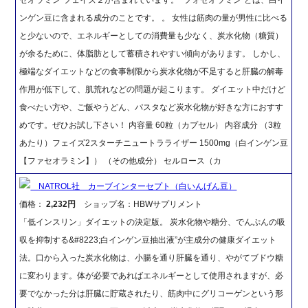
ンゲン豆に含まれる成分のことです。 。 女性は筋肉の量が男性に比べる
と少ないので、エネルギーとしての消費量も少なく、炭水化物（糖質）
が余るために、体脂肪として蓄積されやすい傾向があります。 しかし、
極端なダイエットなどの食事制限から炭水化物が不足すると肝臓の解毒
作用が低下して、肌荒れなどの問題が起こります。 ダイエット中だけど
食べたい方や、ご飯やうどん、パスタなど炭水化物が好きな方におすす
めです。ぜひお試し下さい！ 内容量 60粒（カプセル） 内容成分 （3粒
あたり）フェイズ2スターチニュートラライザー 1500mg（白インゲン豆
【ファセオラミン】） （その他成分） セルロース（カ
NATROL社 カーブインターセプト（白いんげん豆）
価格：
2,232円
ショップ名：HBWサプリメント
「低インスリン」ダイエットの決定版。 炭水化物や糖分、でんぷんの吸
収を抑制する&#8223;白インゲン豆抽出液”が主成分の健康ダイエット
法。口から入った炭水化物は、小腸を通り肝臓を通り、やがてブドウ糖
に変わります。体が必要であればエネルギーとして使用されますが、必
要でなかった分は肝臓に貯蔵されたり、筋肉中にグリコーゲンという形