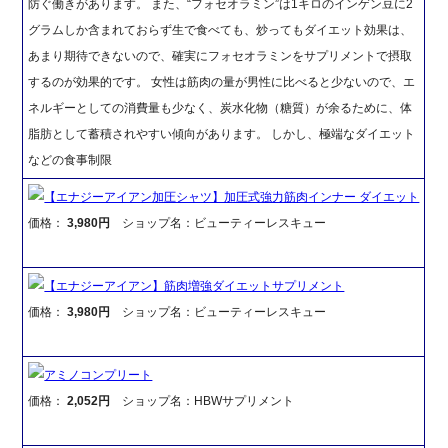
防ぐ働きがあります。 また、“フォセオラミン”は1キロのインゲン豆に2
グラムしか含まれておらず生で食べても、炒ってもダイエット効果は、
あまり期待できないので、確実にフォセオラミンをサプリメントで摂取
するのが効果的です。 女性は筋肉の量が男性に比べると少ないので、エ
ネルギーとしての消費量も少なく、炭水化物（糖質）が余るために、体
脂肪として蓄積されやすい傾向があります。 しかし、極端なダイエット
などの食事制限
【エナジーアイアン加圧シャツ】加圧式強力筋肉インナー ダイエット
価格：
3,980円
ショップ名：ビューティーレスキュー
【エナジーアイアン】筋肉増強ダイエットサプリメント
価格：
3,980円
ショップ名：ビューティーレスキュー
アミノコンプリート
価格：
2,052円
ショップ名：HBWサプリメント