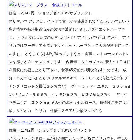
スリマルマ プラス 食欲コントロール
価格：
2,142円
ショップ名：HBWサプリメント
スリマルマ プラスは、インドで古代から使用されてきたカラルマという
多肉植物を特許取得済みの製法で濃縮した新しいダイエットハーブで
す。 カラルマについての研究はインドとアメリカで行われており、アメ
リカではフーディアを超えるダイエットハーブとして人気が急上昇して
います。 どうしてもお腹が減ってしまう方、食事コントロールでストレ
スを感じる方にオススメします。 内容量：６０カプセル 用法：１日４粒
を目安にお召し上がり下さい。食事45分前の摂取がおすすめです。 成
分：２カプセルあたり スリマルマエキス ５００ｍｇ (有効成分プレグ
ナングリコシドを最低２５％含む)、 グリーンティーエキス ２００ｍｇ
(ポリフェノール９８％、カテキン８０％、ＥＧＣＧ５０％)、 ヤーバ
マテエキス ２００ｍｇ その他の成分：セルロース、植物性ステアリン
酸、タピオカ、シリカ、植物性ステアリン酸マグネシウ
スーパーメガEPA/DHAフィッシュオイル
価格：
1,782円
ショップ名：HBWサプリメント
メタボリックシドロームが社会問題となっているアメリカでも、幅広い