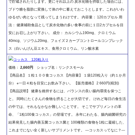
で貯蔵されたりします。更にそれ以上の 炭水化物を摂取した場合には、
ブドウ糖を脂肪に変換して体の中に蓄えておこうとします。これがいわ
ゆるぜい肉となって残ってしまうわけです。 内容量： 120カプセル 用
法： 健康補助食品として炭水化物の多い食事の前に１日2カプセルを目
安にお召し上がり下さい。 成分： カルシウム190mg、クロミウム
40mcg、ソジウム20mg、フェイズ２カーブコントロールコンプレック
ス（白いんげん豆エキス、食用クロミウム、リン酸水素
コッカス 120粒入り
価格：
2,660円
ショップ名：リンクスモール
【商品名】 １粒１００食コッカス 【内容量】 １袋120粒入り（約１か月
分） ※一日４粒を目安にお飲み下さい。 【販売価格】 2 660円(税別)
【商品説明】 健康を維持するには、バランスの良い腸内環境を保つこ
と。 同時にたくさんの食物を摂ることが大切です。 けれど毎日の食生活
の中では、それもなかなか難しいことです。 そこでサプリメントの革
命、「1粒100食コッカス」の登場です。 永年にわたる、腸内細菌研究の
結果発見した腸内善玉菌コッカス菌と 100種類の食物を1粒に凝縮した、
これまでにない全く新しいサプリメントです。 ―コッカスってなに？―