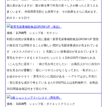
個人差がありますが、髪が蘇る事で外見の若々しさが蘇ったと言う人も
多くいます。 外部用育毛剤とも併用でき、その効果をさらに高めます。
約６０～９０日で
新育毛栄養補助食品GROW UP（単品）
価格：
2,759円
ショップ名：モテメン
利尻の自然が栄養素を１粒に凝縮！新育毛栄養補助食品GROW UP 普段
の食生活では摂取することが難しい潤沢な毛髪栄養成分が含まれていま
す （オススメのポイント） １.毛髪にいい栄養成分が含まれています２.
育毛をサポートするミネラルがたっぷり３.１日約100円で始められる
（こんな方に是非！） ・抜け毛を何とかしたい ・お風呂上がりに自分の
頭を見るのが憂鬱だ ・髪にハリやコシがなくなってきた ・恥ずかしい、
お金がかかりそう ・育毛サロンに抵抗がある ・ヘアケアは少し不安だ
・安心安全な成分で考えている また5 000円以上は送料無料で、全商品
30日間返金保証付きで安心です。
1個 シェンミンアドバンスド（男性用）
価格：
3,519円
ショップ名：ダイエットクリニック