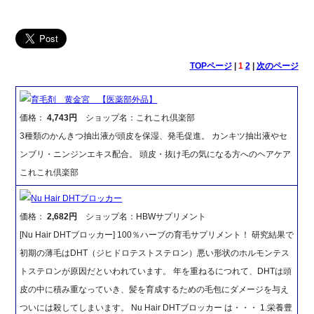
TOPページ
|
1
2
|
次のページ
育毛剤 黄金宮 【医薬部外品】
価格：
4,743円
ショップ名：これこれ倶楽部
3種類のかんきつ抽出液が頭皮を保湿、発毛促進。 カンキツ抽出液やセ
ンブリ・ニンジンエキス配合。 頭皮・抜け毛の気になる方へのヘアケア
これこれ倶楽部
Nu Hair DHTブロッカー
価格：
2,682円
ショップ名：HBWサプリメント
[Nu Hair DHTブロッカー] 100％ハーブの育毛サプリメント！ 研究結果で
初期の薄毛はDHT（ジヒドロテストステロン）悪い形状のホルモンテス
トステロンが原因だといわれています。 年を重ねるにつれて、DHTは頭
皮の中に積み重なっていき、髪を育成するための毛包にダメージを与え
ついには殺してしまいます。 Nu Hair DHTブロッカー は・・・ 1.栄養豊