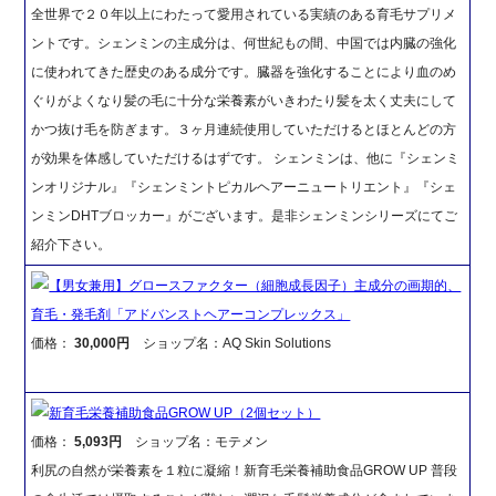
全世界で２０年以上にわたって愛用されている実績のある育毛サプリメ
ントです。シェンミンの主成分は、何世紀もの間、中国では内臓の強化
に使われてきた歴史のある成分です。臓器を強化することにより血のめ
ぐりがよくなり髪の毛に十分な栄養素がいきわたり髪を太く丈夫にして
かつ抜け毛を防ぎます。３ヶ月連続使用していただけるとほとんどの方
が効果を体感していただけるはずです。 シェンミンは、他に『シェンミ
ンオリジナル』『シェンミントピカルヘアーニュートリエント』『シェ
ンミンDHTブロッカー』がございます。是非シェンミンシリーズにてご
紹介下さい。
【男女兼用】グロースファクター（細胞成長因子）主成分の画期的、
育毛・発毛剤「アドバンストヘアーコンプレックス」
価格：
30,000円
ショップ名：AQ Skin Solutions
新育毛栄養補助食品GROW UP（2個セット）
価格：
5,093円
ショップ名：モテメン
利尻の自然が栄養素を１粒に凝縮！新育毛栄養補助食品GROW UP 普段