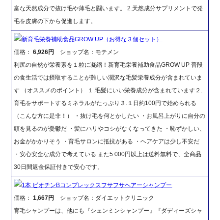
富な天然成分で抜け毛や薄毛と闘います。 2.天然成分サプリメントで発
毛を皮膚の下から促進します。
新育毛栄養補助食品GROW UP（お得な３個セット）
価格：
6,926円
ショップ名：モテメン
利尻の自然が栄養素を１粒に凝縮！新育毛栄養補助食品GROW UP 普段
の食生活では摂取することが難しい潤沢な毛髪栄養成分が含まれていま
す （オススメのポイント） １.毛髪にいい栄養成分が含まれています２.
育毛をサポートするミネラルがたっぷり３.１日約100円で始められる
（こんな方に是非！） ・抜け毛を何とかしたい ・お風呂上がりに自分の
頭を見るのが憂鬱だ ・髪にハリやコシがなくなってきた ・恥ずかしい、
お金がかかりそう ・育毛サロンに抵抗がある ・ヘアケアは少し不安だ
・安心安全な成分で考えている また5 000円以上は送料無料で、全商品
30日間返金保証付きで安心です。
1本 ビオチンBコンプレックスフサフサヘアーシャンプー
価格：
1,667円
ショップ名：ダイエットクリニック
育毛シャンプーは、他にも『シェンミンシャンプー』『ダディーズシャ