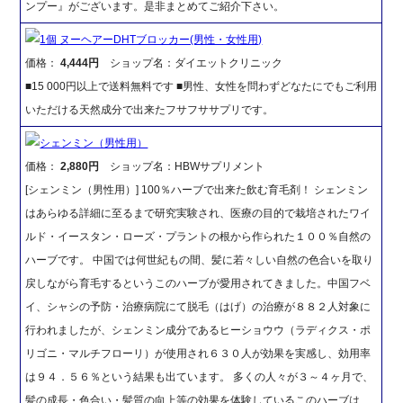
ンプー』がございます。是非まとめてご紹介下さい。
1個 ヌーヘアーDHTブロッカー(男性・女性用)
価格：
4,444円
ショップ名：ダイエットクリニック
■15 000円以上で送料無料です ■男性、女性を問わずどなたにでもご利用
いただける天然成分で出来たフサフササプリです。
シェンミン（男性用）
価格：
2,880円
ショップ名：HBWサプリメント
[シェンミン（男性用）] 100％ハーブで出来た飲む育毛剤！ シェンミン
はあらゆる詳細に至るまで研究実験され、医療の目的で栽培されたワイ
ルド・イースタン・ローズ・プラントの根から作られた１００％自然の
ハーブです。 中国では何世紀もの間、髪に若々しい自然の色合いを取り
戻しながら育毛するというこのハーブが愛用されてきました。中国フベ
イ、シャシの予防・治療病院にて脱毛（はげ）の治療が８８２人対象に
行われましたが、シェンミン成分であるヒーショウウ（ラディクス・ポ
リゴニ・マルチフローリ）が使用され６３０人が効果を実感し、効用率
は９４．５６％という結果も出ています。 多くの人々が３～４ヶ月で、
髪の成長・色合い・髪質の向上等の効果を体験しているこのハーブは、