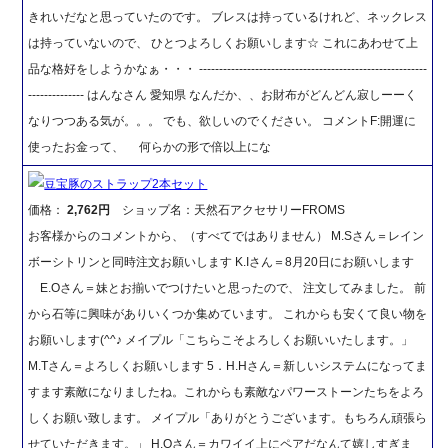
きれいだなと思っていたのです。 ブレスは持っているけれど、ネックレス
は持っていないので、 ひとつよろしくお願いします☆ これにあわせて上
品な格好をしようかなぁ・・・ ---------------------------------------------------------
-------------- はんなさん 愛知県 なんだか、、お財布がどんどん寂しーーく
なりつつある気が。。。 でも、欲しいのでください。 コメントF:開運に
使ったお金って、 何らかの形で倍以上にな
豆宝豚のストラップ2本セット
価格：
2,762円
ショップ名：天然石アクセサリーFROMS
お客様からのコメントから、（すべてではありません） M.Sさん＝レイン
ボーシトリンと同時注文お願いします K.Iさん＝8月20日にお願いします
E.Oさん＝妹とお揃いでつけたいと思ったので、 注文してみました。 前
から石等に興味がありいくつか集めています。 これからも安くて良い物を
お願いします(^^♪ メイプル「こちらこそよろしくお願いいたします。」
M.Tさん＝よろしくお願いします 5．H.Hさん＝新しいシステムになってま
すます素敵になりましたね。これからも素敵なパワーストーンたちをよろ
しくお願い致します。 メイプル「ありがとうございます。もちろん頑張ら
せていただきます。」 H.Oさん＝カワイイ上にペアだなんて嬉しすぎま