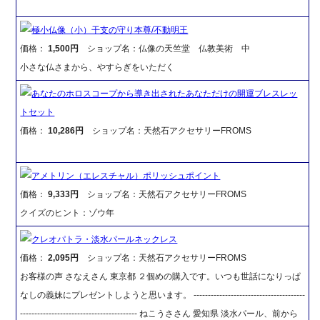
極小仏像（小）干支の守り本尊/不動明王
価格：
1,500円
ショップ名：仏像の天竺堂 仏教美術 中
小さな仏さまから、やすらぎをいただく
あなたのホロスコープから導き出されたあなただけの開運ブレスレッ
トセット
価格：
10,286円
ショップ名：天然石アクセサリーFROMS
アメトリン（エレスチャル）ポリッシュポイント
価格：
9,333円
ショップ名：天然石アクセサリーFROMS
クイズのヒント：ゾウ年
クレオパトラ・淡水パールネックレス
価格：
2,095円
ショップ名：天然石アクセサリーFROMS
お客様の声 さなえさん 東京都 ２個めの購入です。いつも世話になりっぱ
なしの義妹にプレゼントしようと思います。 ---------------------------------------
----------------------------------------- ねこうささん 愛知県 淡水パール、前から