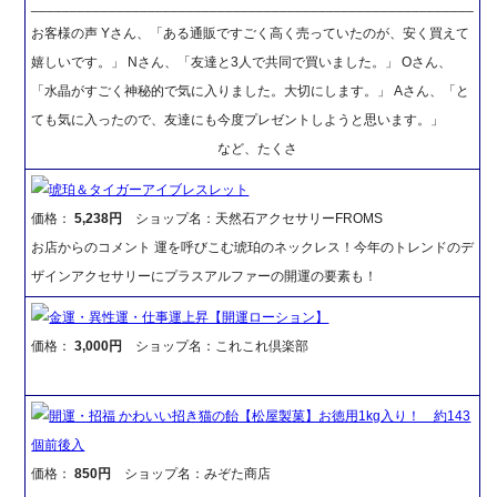
_________________________________________________________
お客様の声 Yさん、「ある通販ですごく高く売っていたのが、安く買えて
嬉しいです。」 Nさん、「友達と3人で共同で買いました。」 Oさん、
「水晶がすごく神秘的で気に入りました。大切にします。」 Aさん、「と
ても気に入ったので、友達にも今度プレゼントしようと思います。」
など、たくさ
琥珀＆タイガーアイブレスレット
価格：
5,238円
ショップ名：天然石アクセサリーFROMS
お店からのコメント 運を呼びこむ琥珀のネックレス！今年のトレンドのデ
ザインアクセサリーにプラスアルファーの開運の要素も！
金運・異性運・仕事運上昇【開運ローション】
価格：
3,000円
ショップ名：これこれ倶楽部
開運・招福 かわいい招き猫の飴【松屋製菓】お徳用1kg入り！ 約143
個前後入
価格：
850円
ショップ名：みぞた商店