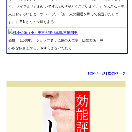
す。 メイプル「かわいいですよ♪ありがとうございます。」 M.Kさん＝主
人とおそろいしまーす メイプル「お二人の開運を願って発送いたしま
す。」 E.Nさん＝今週もよろ
極小仏像（小）干支の守り本尊/不動明王
価格：
1,500円
ショップ名：仏像の天竺堂 仏教美術 中
小さな仏さまから、やすらぎをいただく
TOPページ
|
次のページ