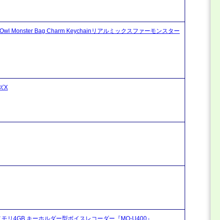
 Monster Bag Charm Keychainリアルミックスファーモンスター
ズX
蔵メモリ4GB キーホルダー型ボイスレコーダー『MQ-U400』