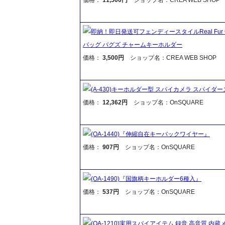
即納！即日発送可フェンディースタイルReal Fur Owl
バッグ バグズ チャームキーホルダー
価格：
3,500円
ショップ名：CREA WEB SHOP
(A-430)キーホルダー型 スパイカメラ スパイダー
価格：
12,362円
ショップ名：OnSQUARE
(OA-1440)『伸縮自在キーバックワイヤー』
価格：
907円
ショップ名：OnSQUARE
(OA-1490)『国旗柄キーホルダー6種入』
価格：
537円
ショップ名：OnSQUARE
(OA-1210)実用スパイアイテム 録音 高音質 内